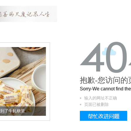
抱歉-您访问的
Sorry-We cannot find t
输入的网址不正确
页面已被删除
了牛轧糖里
被列入佛家七宝的它到底有多美？