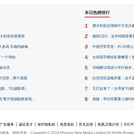
本日热榜排行
1
澳大利亚总理称中方无兴
2
澳大利亚布里斯班
微软CEO：去年特朗普要我们收
3
人多高 车厢内缺氧
中国空军官宣：歼-20用
4
了一个孕妇
女排国手晒全队聚餐照！
5
破分洪
河南醉汉闯进小学打校长，
6
外交部：两个原因
白宫回应孟晚舟案：这不
7
路，7位摄影师...
又打起来了！台湾省“行政院
8
警方现场勘察发现...
港媒：华尔街重要人物约翰·
广告服务
诚征英才
保护隐私权
免责条款
意见反馈
凤凰卫视介绍
京ICP
新媒体
版权所有
Copyright © 2019 Phoenix New Media Limited All Rights Reser