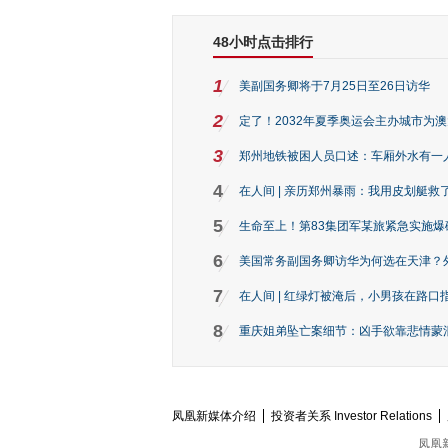
48小时点击排行
1
美副国务卿将于7月25日至26日访华
2
定了！2032年夏季奥运会主办城市为
3
郑州地铁被困人员口述：车厢外水有一
4
在人间 | 亲历郑州暴雨：我用皮划艇救
5
生命至上！第83集团军某旅紧急实施爆
6
美国常务副国务卿访华为何选在天津？
7
在人间 | 红绿灯被淹后，小男孩在路口指
8
重庆姐弟坠亡案细节：凶手欲靠悲情蒙混 
凤凰新媒体介绍
投资者关系 Investor Relations
凤凰