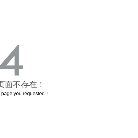
页面不存在！
he page you requested！
这个3.2米的长卷，还原了600岁的紫禁城