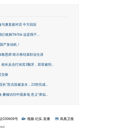
趣与澳直接对话 中方回应
购TikTok 这是我干...
上国产发动机！
致敬恩师 暗示将结束职业生涯
校长反击打掉其3颗牙，双双被刑...
是交换
长”苏贞昌被泼水，22秒完成...
桑顿访问中国多地 意义“类似...
证030609号
视频
·
纪实
·
直播
凤凰卫视
ved.