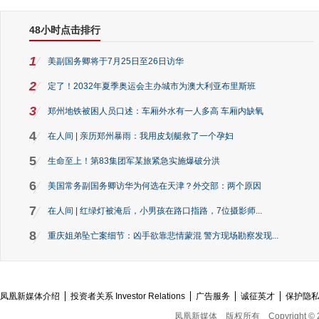
48小时点击排行
1
美副国务卿将于7月25日至26日访华
2
定了！2032年夏季奥运会主办城市为澳大利亚布里斯班
3
郑州地铁被困人员口述：车厢外水有一人多高 车厢内缺氧
4
在人间 | 亲历郑州暴雨：我用皮划艇救了一个孕妇
5
生命至上！第83集团军某旅紧急实施爆破分洪
6
美国常务副国务卿访华为何选在天津？外交部：两个原因
7
在人间 | 红绿灯被淹后，小男孩在路口指路，7位摄影师...
8
重庆姐弟坠亡案细节：凶手欲靠悲情蒙混 警方现场勘察发现...
凤凰新媒体介绍
投资者关系 Investor Relations
广告服务
诚征英才
保护隐
凤凰新媒体
版权所有
Copyright © 