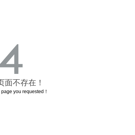
页面不存在！
he page you requested！
这个3.2米的长卷，还原了600岁的紫禁城