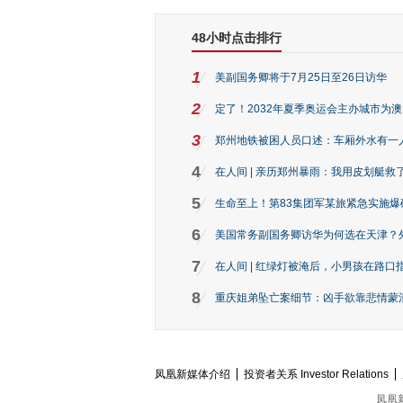
48小时点击排行
1
美副国务卿将于7月25日至26日访华
2
定了！2032年夏季奥运会主办城市为
3
郑州地铁被困人员口述：车厢外水有一
4
在人间 | 亲历郑州暴雨：我用皮划艇救
5
生命至上！第83集团军某旅紧急实施爆
6
美国常务副国务卿访华为何选在天津？
7
在人间 | 红绿灯被淹后，小男孩在路口指
8
重庆姐弟坠亡案细节：凶手欲靠悲情蒙混 
凤凰新媒体介绍
投资者关系 Investor Relations
凤凰