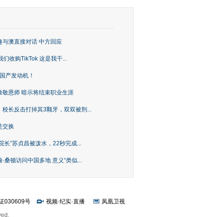
趣与澳直接对话 中方回应
购TikTok 这是我干...
上国产发动机！
致敬恩师 暗示将结束职业生涯
校长反击打掉其3颗牙，双双被刑...
是交换
长”苏贞昌被泼水，22秒完成...
桑顿访问中国多地 意义“类似...
证030609号
视频
·
纪实
·
直播
凤凰卫视
ved.