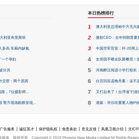
本日热榜排行
1
澳大利亚总理称中方无兴
2
澳大利亚布里斯班
微软CEO：去年特朗普要我们收
3
人多高 车厢内缺氧
中国空军官宣：歼-20用
4
了一个孕妇
女排国手晒全队聚餐照！
5
破分洪
河南醉汉闯进小学打校长，
6
外交部：两个原因
白宫回应孟晚舟案：这不
7
路，7位摄影师...
又打起来了！台湾省“行政院
8
警方现场勘察发现...
港媒：华尔街重要人物约翰·
广告服务
诚征英才
保护隐私权
免责条款
意见反馈
凤凰卫视介绍
京ICP
新媒体
版权所有
Copyright © 2019 Phoenix New Media Limited All Rights Reser