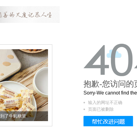
抱歉-您访问的
Sorry-We cannot find t
输入的网址不正确
页面已被删除
牛轧糖里
被列入佛家七宝的它到底有多美？