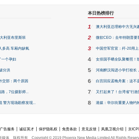
本日热榜排行
1
澳大利亚总理称中方无兴
2
澳大利亚布里斯班
微软CEO：去年特朗普要我们收
3
人多高 车厢内缺氧
中国空军官宣：歼-20用
4
了一个孕妇
女排国手晒全队聚餐照！
5
破分洪
河南醉汉闯进小学打校长，
6
外交部：两个原因
白宫回应孟晚舟案：这不
7
路，7位摄影师...
又打起来了！台湾省“行政院
8
警方现场勘察发现...
港媒：华尔街重要人物约翰·
广告服务
诚征英才
保护隐私权
免责条款
意见反馈
凤凰卫视介绍
京ICP
新媒体
版权所有
Copyright © 2019 Phoenix New Media Limited All Rights Reser