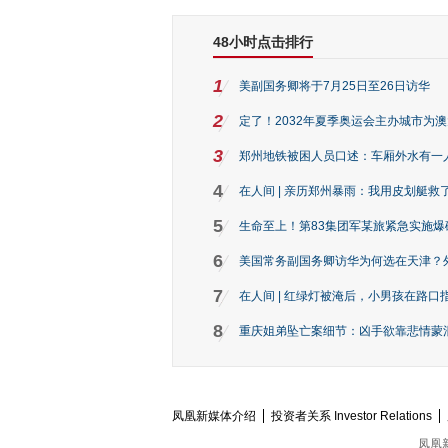
48小时点击排行
1
美副国务卿将于7月25日至26日访华
2
定了！2032年夏季奥运会主办城市为
3
郑州地铁被困人员口述：车厢外水有一
4
在人间 | 亲历郑州暴雨：我用皮划艇救
5
生命至上！第83集团军某旅紧急实施爆
6
美国常务副国务卿访华为何选在天津？
7
在人间 | 红绿灯被淹后，小男孩在路口指
8
重庆姐弟坠亡案细节：凶手欲靠悲情蒙混 
凤凰新媒体介绍
投资者关系 Investor Relations
凤凰