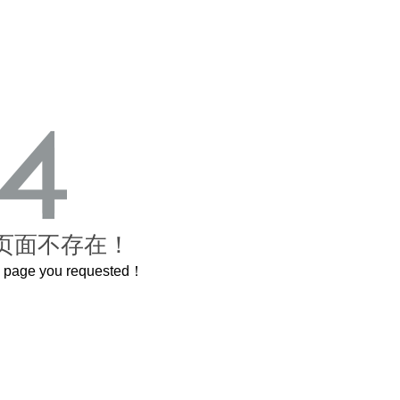
页面不存在！
he page you requested！
这个3.2米的长卷，还原了600岁的紫禁城