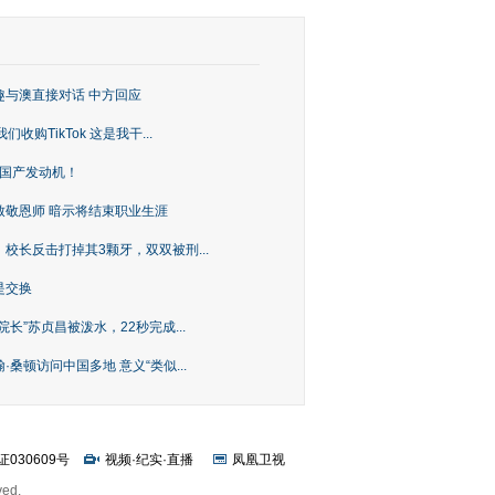
趣与澳直接对话 中方回应
购TikTok 这是我干...
上国产发动机！
致敬恩师 暗示将结束职业生涯
校长反击打掉其3颗牙，双双被刑...
是交换
长”苏贞昌被泼水，22秒完成...
桑顿访问中国多地 意义“类似...
证030609号
视频
·
纪实
·
直播
凤凰卫视
ved.