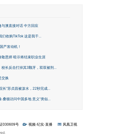
趣与澳直接对话 中方回应
购TikTok 这是我干...
上国产发动机！
致敬恩师 暗示将结束职业生涯
校长反击打掉其3颗牙，双双被刑...
是交换
长”苏贞昌被泼水，22秒完成...
桑顿访问中国多地 意义“类似...
证030609号
视频
·
纪实
·
直播
凤凰卫视
ved.