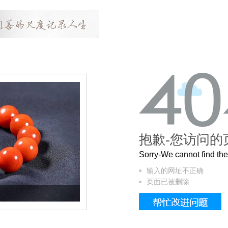
抱歉-您访问的
Sorry-We cannot find t
输入的网址不正确
页面已被删除
这个3.2米的长卷，还原了600岁的紫禁城