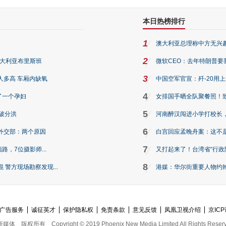
本日热榜排行
1
澳大利亚总理称中方无兴
2
澳大利亚布里斯班
微软CEO：去年特朗普要我们收
3
人多高 车厢内缺氧
中国空军官宣：歼-20用
4
了一个孕妇
女排国手晒全队聚餐照！
5
破分洪
河南醉汉闯进小学打校长，
6
外交部：两个原因
白宫回应孟晚舟案：这不
7
路，7位摄影师...
又打起来了！台湾省“行政院
8
警方现场勘察发现...
港媒：华尔街重要人物约翰·
广告服务
诚征英才
保护隐私权
免责条款
意见反馈
凤凰卫视介绍
京ICP
新媒体
版权所有
Copyright © 2019 Phoenix New Media Limited All Rights Reser