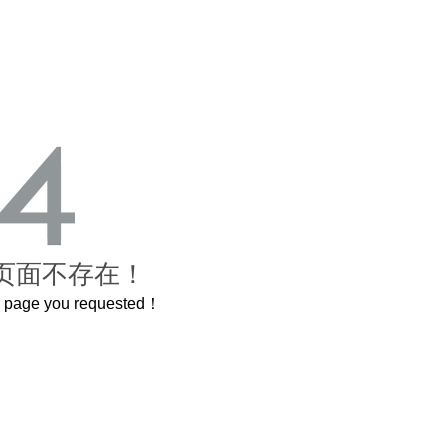
页面不存在！
he page you requested！
曲奇届的“爱马仕”把你的爱封在罐子里送给TA