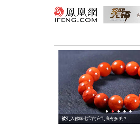
把它加到了牛轧糖里
被列入佛家七宝的它到底有多美？