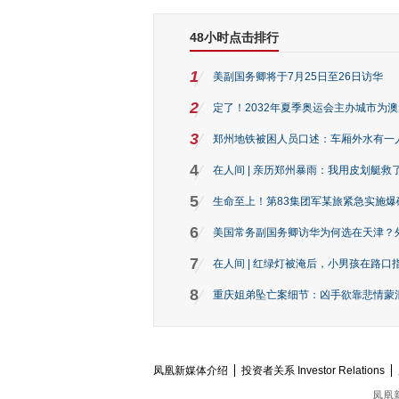
48小时点击排行
1
美副国务卿将于7月25日至26日访华
2
定了！2032年夏季奥运会主办城市为
3
郑州地铁被困人员口述：车厢外水有一
4
在人间 | 亲历郑州暴雨：我用皮划艇救
5
生命至上！第83集团军某旅紧急实施爆
6
美国常务副国务卿访华为何选在天津？
7
在人间 | 红绿灯被淹后，小男孩在路口指
8
重庆姐弟坠亡案细节：凶手欲靠悲情蒙混 
凤凰新媒体介绍
投资者关系 Investor Relations
凤凰