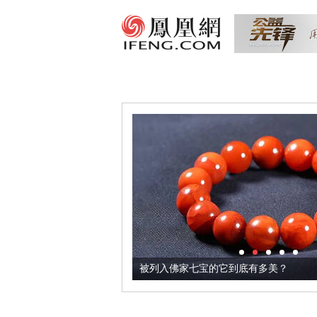
把它加到了牛轧糖里
被列入佛家七宝的它到底有多美？