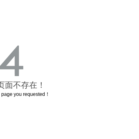
页面不存在！
he page you requested！
曲奇届的“爱马仕”把你的爱封在罐子里送给TA