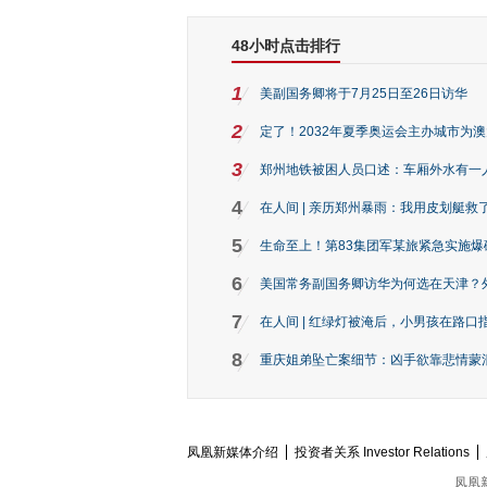
48小时点击排行
1
美副国务卿将于7月25日至26日访华
2
定了！2032年夏季奥运会主办城市为
3
郑州地铁被困人员口述：车厢外水有一
4
在人间 | 亲历郑州暴雨：我用皮划艇救
5
生命至上！第83集团军某旅紧急实施爆
6
美国常务副国务卿访华为何选在天津？
7
在人间 | 红绿灯被淹后，小男孩在路口指
8
重庆姐弟坠亡案细节：凶手欲靠悲情蒙混 
凤凰新媒体介绍
投资者关系 Investor Relations
凤凰