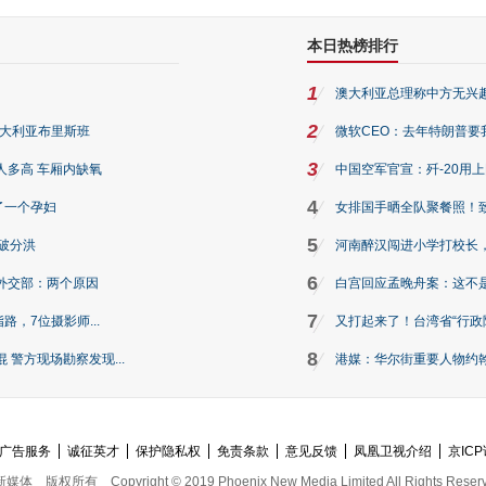
本日热榜排行
1
澳大利亚总理称中方无兴
2
澳大利亚布里斯班
微软CEO：去年特朗普要我们收
3
人多高 车厢内缺氧
中国空军官宣：歼-20用
4
了一个孕妇
女排国手晒全队聚餐照！
5
破分洪
河南醉汉闯进小学打校长，
6
外交部：两个原因
白宫回应孟晚舟案：这不
7
路，7位摄影师...
又打起来了！台湾省“行政院
8
警方现场勘察发现...
港媒：华尔街重要人物约翰·
广告服务
诚征英才
保护隐私权
免责条款
意见反馈
凤凰卫视介绍
京ICP
新媒体
版权所有
Copyright © 2019 Phoenix New Media Limited All Rights Reser