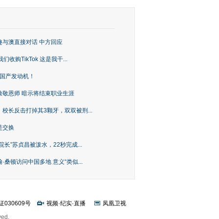
趣与澳直接对话 中方回应
购TikTok 这是我干...
上国产发动机！
致敬恩师 暗示将结束职业生涯
校长反击打掉其3颗牙，双双被刑...
是交换
长”苏贞昌被泼水，22秒完成...
桑顿访问中国多地 意义“类似...
证030609号
视频
·
纪实
·
直播
凤凰卫视
ved.