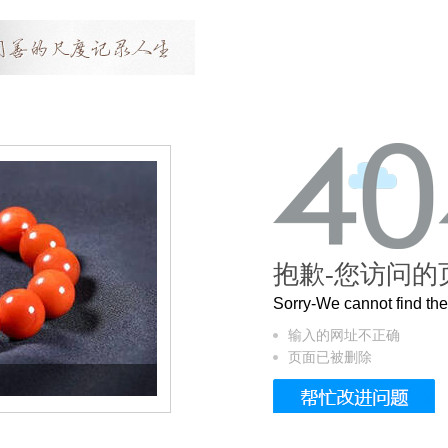
抱歉-您访问的
Sorry-We cannot find t
输入的网址不正确
页面已被删除
这个3.2米的长卷，还原了600岁的紫禁城