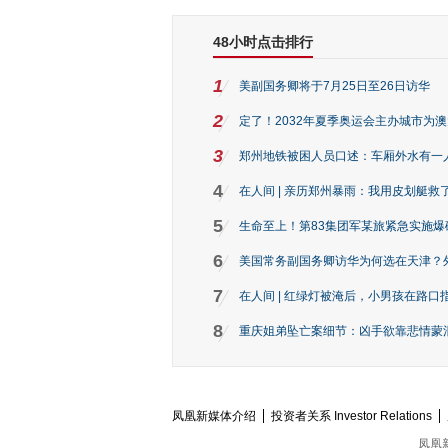
48小时点击排行
1
美副国务卿将于7月25日至26日访华
2
定了！2032年夏季奥运会主办城市为
3
郑州地铁被困人员口述：车厢外水有一
4
在人间 | 亲历郑州暴雨：我用皮划艇救
5
生命至上！第83集团军某旅紧急实施爆
6
美国常务副国务卿访华为何选在天津？
7
在人间 | 红绿灯被淹后，小男孩在路口指
8
重庆姐弟坠亡案细节：凶手欲靠悲情蒙混 
凤凰新媒体介绍
投资者关系 Investor Relations
凤凰