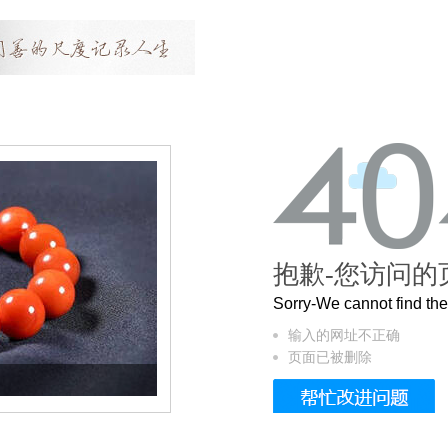
抱歉-您访问的
Sorry-We cannot find t
输入的网址不正确
页面已被删除
这个3.2米的长卷，还原了600岁的紫禁城