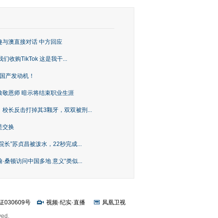
趣与澳直接对话 中方回应
购TikTok 这是我干...
上国产发动机！
致敬恩师 暗示将结束职业生涯
校长反击打掉其3颗牙，双双被刑...
是交换
长”苏贞昌被泼水，22秒完成...
桑顿访问中国多地 意义“类似...
证030609号
视频
·
纪实
·
直播
凤凰卫视
ved.