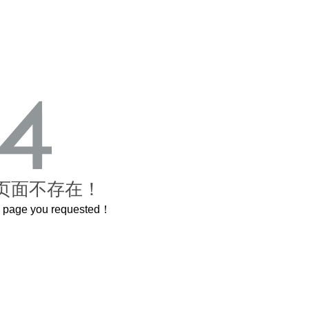
页面不存在！
he page you requested！
曲奇届的“爱马仕”把你的爱封在罐子里送给TA