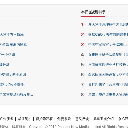
本日热榜排行
1
澳大利亚总理称中方无兴
2
澳大利亚布里斯班
微软CEO：去年特朗普要我们收
3
人多高 车厢内缺氧
中国空军官宣：歼-20用
4
了一个孕妇
女排国手晒全队聚餐照！
5
破分洪
河南醉汉闯进小学打校长，
6
外交部：两个原因
白宫回应孟晚舟案：这不
7
路，7位摄影师...
又打起来了！台湾省“行政院
8
警方现场勘察发现...
港媒：华尔街重要人物约翰·
广告服务
诚征英才
保护隐私权
免责条款
意见反馈
凤凰卫视介绍
京ICP
新媒体
版权所有
Copyright © 2019 Phoenix New Media Limited All Rights Reser