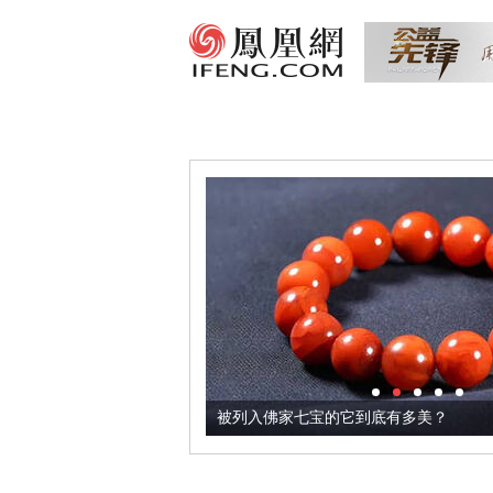
把它加到了牛轧糖里
被列入佛家七宝的它到底有多美？