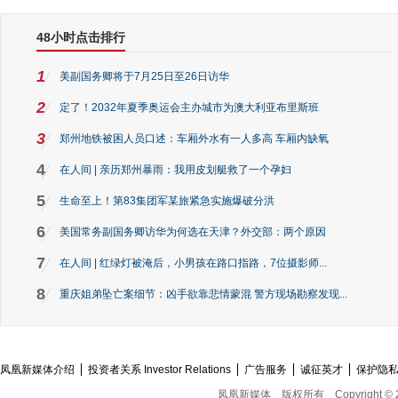
48小时点击排行
1
美副国务卿将于7月25日至26日访华
2
定了！2032年夏季奥运会主办城市为澳大利亚布里斯班
3
郑州地铁被困人员口述：车厢外水有一人多高 车厢内缺氧
4
在人间 | 亲历郑州暴雨：我用皮划艇救了一个孕妇
5
生命至上！第83集团军某旅紧急实施爆破分洪
6
美国常务副国务卿访华为何选在天津？外交部：两个原因
7
在人间 | 红绿灯被淹后，小男孩在路口指路，7位摄影师...
8
重庆姐弟坠亡案细节：凶手欲靠悲情蒙混 警方现场勘察发现...
凤凰新媒体介绍
投资者关系 Investor Relations
广告服务
诚征英才
保护隐
凤凰新媒体
版权所有
Copyright © 