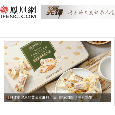
康的黄金亚麻籽，我们把它加到了牛轧糖里
被列入佛家七宝