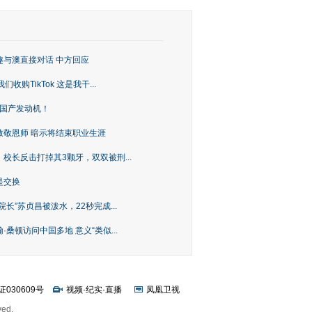
趣与澳直接对话 中方回应
购TikTok 这是我干...
上国产发动机！
致敬恩师 暗示将结束职业生涯
校长反击打掉其3颗牙，双双被刑...
是交换
长”苏贞昌被泼水，22秒完成...
桑顿访问中国多地 意义“类似...
证030609号
视频
·
纪实
·
直播
凤凰卫视
ved.