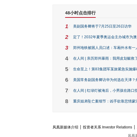
48小时点击排行
1
美副国务卿将于7月25日至26日访华
2
定了！2032年夏季奥运会主办城市为
3
郑州地铁被困人员口述：车厢外水有一
4
在人间 | 亲历郑州暴雨：我用皮划艇救
5
生命至上！第83集团军某旅紧急实施爆
6
美国常务副国务卿访华为何选在天津？
7
在人间 | 红绿灯被淹后，小男孩在路口指
8
重庆姐弟坠亡案细节：凶手欲靠悲情蒙混 
凤凰新媒体介绍
投资者关系 Investor Relations
凤凰