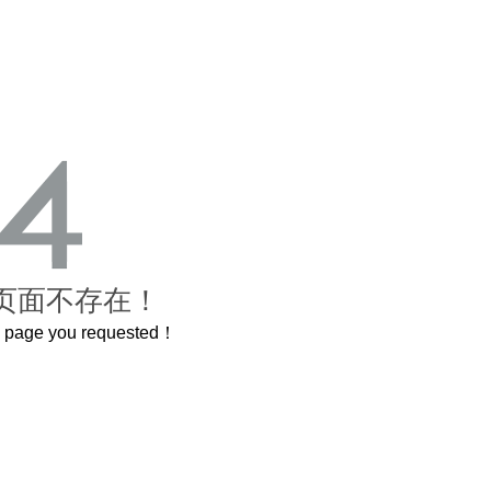
页面不存在！
he page you requested！
这个3.2米的长卷，还原了600岁的紫禁城
曲奇届