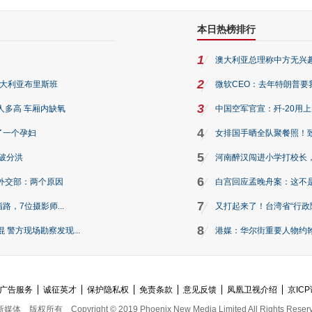
本日热榜排行
1
澳大利亚总理称中方无兴
2
澳大利亚布里斯班
微软CEO：去年特朗普要我们收
3
人多高 车厢内缺氧
中国空军官宣：歼-20用
4
了一个孕妇
女排国手晒全队聚餐照！
5
破分洪
河南醉汉闯进小学打校长，
6
外交部：两个原因
白宫回应孟晚舟案：这不
7
路，7位摄影师...
又打起来了！台湾省“行政院
8
警方现场勘察发现...
港媒：华尔街重要人物约翰·
广告服务
诚征英才
保护隐私权
免责条款
意见反馈
凤凰卫视介绍
京ICP
新媒体
版权所有
Copyright © 2019 Phoenix New Media Limited All Rights Reser