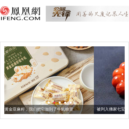
把它加到了牛轧糖里
被列入佛家七宝的它到底有多美？