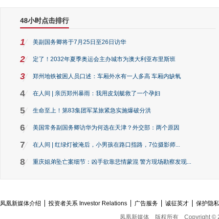
48小时点击排行
1
美副国务卿将于7月25日至26日访华
2
定了！2032年夏季奥运会主办城市为澳大利亚布里斯班
3
郑州地铁被困人员口述：车厢外水有一人多高 车厢内缺氧
4
在人间 | 亲历郑州暴雨：我用皮划艇救了一个孕妇
5
生命至上！第83集团军某旅紧急实施爆破分洪
6
美国常务副国务卿访华为何选在天津？外交部：两个原因
7
在人间 | 红绿灯被淹后，小男孩在路口指路，7位摄影师...
8
重庆姐弟坠亡案细节：凶手欲靠悲情蒙混 警方现场勘察发现...
凤凰新媒体介绍
投资者关系 Investor Relations
广告服务
诚征英才
保护隐
凤凰新媒体
版权所有
Copyright © 