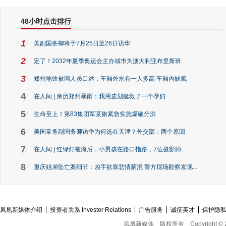
48小时点击排行
1
美副国务卿将于7月25日至26日访华
2
定了！2032年夏季奥运会主办城市为澳大利亚布里斯班
3
郑州地铁被困人员口述：车厢外水有一人多高 车厢内缺氧
4
在人间 | 亲历郑州暴雨：我用皮划艇救了一个孕妇
5
生命至上！第83集团军某旅紧急实施爆破分洪
6
美国常务副国务卿访华为何选在天津？外交部：两个原因
7
在人间 | 红绿灯被淹后，小男孩在路口指路，7位摄影师...
8
重庆姐弟坠亡案细节：凶手欲靠悲情蒙混 警方现场勘察发现...
凤凰新媒体介绍
投资者关系 Investor Relations
广告服务
诚征英才
保护隐
凤凰新媒体
版权所有
Copyright © 