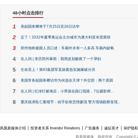
48小时点击排行
1
美副国务卿将于7月25日至26日访华
2
定了！2032年夏季奥运会主办城市为澳大利亚布里斯班
3
郑州地铁被困人员口述：车厢外水有一人多高 车厢内缺氧
4
在人间 | 亲历郑州暴雨：我用皮划艇救了一个孕妇
5
生命至上！第83集团军某旅紧急实施爆破分洪
6
美国常务副国务卿访华为何选在天津？外交部：两个原因
7
在人间 | 红绿灯被淹后，小男孩在路口指路，7位摄影师...
8
重庆姐弟坠亡案细节：凶手欲靠悲情蒙混 警方现场勘察发现...
凤凰新媒体介绍
投资者关系 Investor Relations
广告服务
诚征英才
保护隐
凤凰新媒体
版权所有
Copyright © 