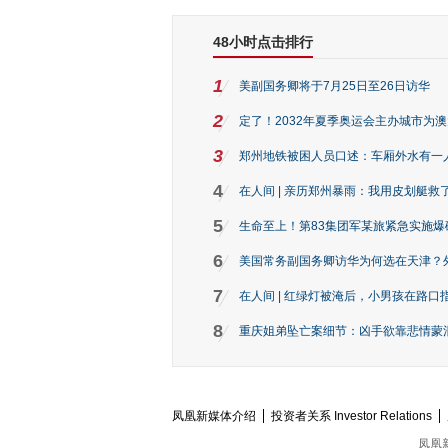
48小时点击排行
1
美副国务卿将于7月25日至26日访华
2
定了！2032年夏季奥运会主办城市为
3
郑州地铁被困人员口述：车厢外水有一
4
在人间 | 亲历郑州暴雨：我用皮划艇救
5
生命至上！第83集团军某旅紧急实施爆
6
美国常务副国务卿访华为何选在天津？
7
在人间 | 红绿灯被淹后，小男孩在路口指
8
重庆姐弟坠亡案细节：凶手欲靠悲情蒙混 
凤凰新媒体介绍
投资者关系 Investor Relations
凤凰