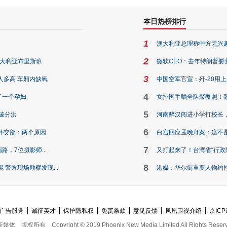
本日热榜排行
1
澳大利亚总理称中方无兴
2
澳大利亚布里斯班
微软CEO：去年特朗普要我们收
3
人多高 车厢内缺氧
中国空军官宣：歼-20用
4
了一个孕妇
女排国手晒全队聚餐照！
5
破分洪
河南醉汉闯进小学打校长，
6
外交部：两个原因
白宫回应孟晚舟案：这不
7
路，7位摄影师...
又打起来了！台湾省“行政院
8
警方现场勘察发现...
港媒：华尔街重要人物约翰·
广告服务
诚征英才
保护隐私权
免责条款
意见反馈
凤凰卫视介绍
京ICP
新媒体
版权所有
Copyright © 2019 Phoenix New Media Limited All Rights Reser