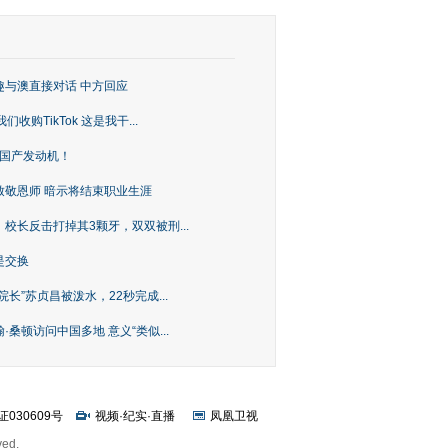
趣与澳直接对话 中方回应
购TikTok 这是我干...
上国产发动机！
致敬恩师 暗示将结束职业生涯
校长反击打掉其3颗牙，双双被刑...
是交换
长”苏贞昌被泼水，22秒完成...
桑顿访问中国多地 意义“类似...
证030609号
视频
·
纪实
·
直播
凤凰卫视
ved.