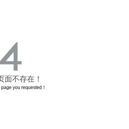
页面不存在！
he page you requested！
这个3.2米的长卷，还原了600岁的紫禁城