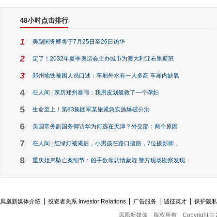
48小时点击排行
1
美副国务卿将于7月25日至26日访华
2
定了！2032年夏季奥运会主办城市为澳大利亚布里斯班
3
郑州地铁被困人员口述：车厢外水有一人多高 车厢内缺氧
4
在人间 | 亲历郑州暴雨：我用皮划艇救了一个孕妇
5
生命至上！第83集团军某旅紧急实施爆破分洪
6
美国常务副国务卿访华为何选在天津？外交部：两个原因
7
在人间 | 红绿灯被淹后，小男孩在路口指路，7位摄影师...
8
重庆姐弟坠亡案细节：凶手欲靠悲情蒙混 警方现场勘察发现...
凤凰新媒体介绍
投资者关系 Investor Relations
广告服务
诚征英才
保护隐
凤凰新媒体
版权所有
Copyright © 