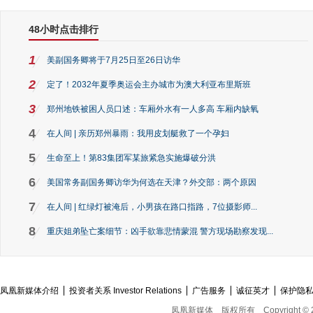
48小时点击排行
1
美副国务卿将于7月25日至26日访华
2
定了！2032年夏季奥运会主办城市为澳大利亚布里斯班
3
郑州地铁被困人员口述：车厢外水有一人多高 车厢内缺氧
4
在人间 | 亲历郑州暴雨：我用皮划艇救了一个孕妇
5
生命至上！第83集团军某旅紧急实施爆破分洪
6
美国常务副国务卿访华为何选在天津？外交部：两个原因
7
在人间 | 红绿灯被淹后，小男孩在路口指路，7位摄影师...
8
重庆姐弟坠亡案细节：凶手欲靠悲情蒙混 警方现场勘察发现...
凤凰新媒体介绍
投资者关系 Investor Relations
广告服务
诚征英才
保护隐
凤凰新媒体
版权所有
Copyright © 