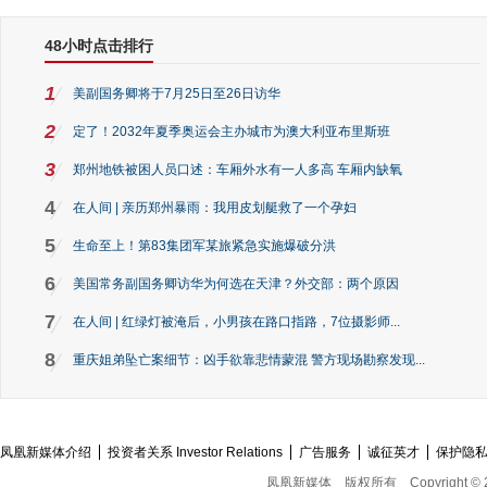
48小时点击排行
1
美副国务卿将于7月25日至26日访华
2
定了！2032年夏季奥运会主办城市为澳大利亚布里斯班
3
郑州地铁被困人员口述：车厢外水有一人多高 车厢内缺氧
4
在人间 | 亲历郑州暴雨：我用皮划艇救了一个孕妇
5
生命至上！第83集团军某旅紧急实施爆破分洪
6
美国常务副国务卿访华为何选在天津？外交部：两个原因
7
在人间 | 红绿灯被淹后，小男孩在路口指路，7位摄影师...
8
重庆姐弟坠亡案细节：凶手欲靠悲情蒙混 警方现场勘察发现...
凤凰新媒体介绍
投资者关系 Investor Relations
广告服务
诚征英才
保护隐
凤凰新媒体
版权所有
Copyright © 