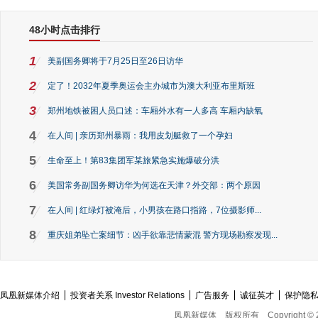
48小时点击排行
1
美副国务卿将于7月25日至26日访华
2
定了！2032年夏季奥运会主办城市为澳大利亚布里斯班
3
郑州地铁被困人员口述：车厢外水有一人多高 车厢内缺氧
4
在人间 | 亲历郑州暴雨：我用皮划艇救了一个孕妇
5
生命至上！第83集团军某旅紧急实施爆破分洪
6
美国常务副国务卿访华为何选在天津？外交部：两个原因
7
在人间 | 红绿灯被淹后，小男孩在路口指路，7位摄影师...
8
重庆姐弟坠亡案细节：凶手欲靠悲情蒙混 警方现场勘察发现...
凤凰新媒体介绍
投资者关系 Investor Relations
广告服务
诚征英才
保护隐
凤凰新媒体
版权所有
Copyright © 