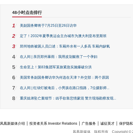
48小时点击排行
1
美副国务卿将于7月25日至26日访华
2
定了！2032年夏季奥运会主办城市为澳大利亚布里斯班
3
郑州地铁被困人员口述：车厢外水有一人多高 车厢内缺氧
4
在人间 | 亲历郑州暴雨：我用皮划艇救了一个孕妇
5
生命至上！第83集团军某旅紧急实施爆破分洪
6
美国常务副国务卿访华为何选在天津？外交部：两个原因
7
在人间 | 红绿灯被淹后，小男孩在路口指路，7位摄影师...
8
重庆姐弟坠亡案细节：凶手欲靠悲情蒙混 警方现场勘察发现...
凤凰新媒体介绍
投资者关系 Investor Relations
广告服务
诚征英才
保护隐
凤凰新媒体
版权所有
Copyright © 