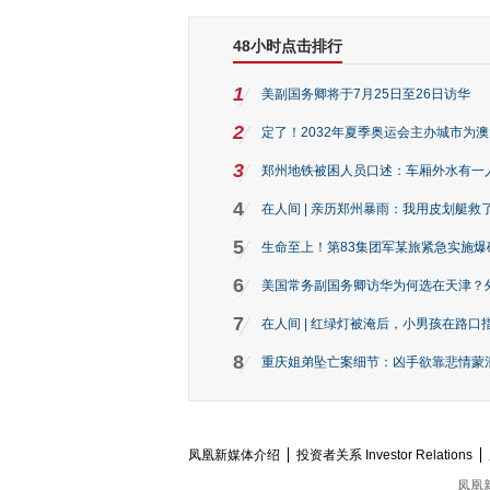
48小时点击排行
1
美副国务卿将于7月25日至26日访华
2
定了！2032年夏季奥运会主办城市为
3
郑州地铁被困人员口述：车厢外水有一
4
在人间 | 亲历郑州暴雨：我用皮划艇救
5
生命至上！第83集团军某旅紧急实施爆
6
美国常务副国务卿访华为何选在天津？
7
在人间 | 红绿灯被淹后，小男孩在路口指
8
重庆姐弟坠亡案细节：凶手欲靠悲情蒙混 
凤凰新媒体介绍
投资者关系 Investor Relations
凤凰