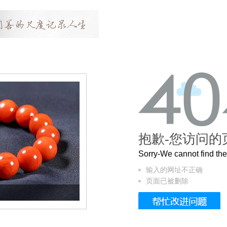
抱歉-您访问的
Sorry-We cannot find t
输入的网址不正确
页面已被删除
这个3.2米的长卷，还原了600岁的紫禁城