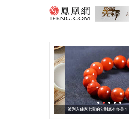
把它加到了牛轧糖里
被列入佛家七宝的它到底有多美？