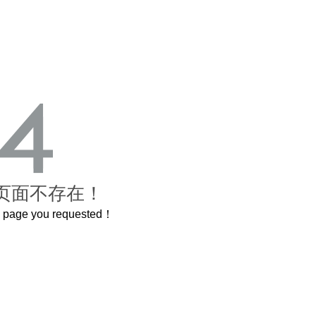
页面不存在！
he page you requested！
曲奇届的“爱马仕”把你的爱封在罐子里送给TA