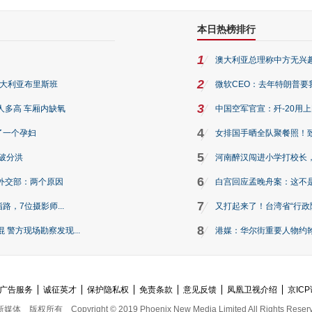
本日热榜排行
1
澳大利亚总理称中方无兴
2
澳大利亚布里斯班
微软CEO：去年特朗普要我们收
3
人多高 车厢内缺氧
中国空军官宣：歼-20用
4
了一个孕妇
女排国手晒全队聚餐照！
5
破分洪
河南醉汉闯进小学打校长，
6
外交部：两个原因
白宫回应孟晚舟案：这不
7
路，7位摄影师...
又打起来了！台湾省“行政院
8
警方现场勘察发现...
港媒：华尔街重要人物约翰·
广告服务
诚征英才
保护隐私权
免责条款
意见反馈
凤凰卫视介绍
京ICP
新媒体
版权所有
Copyright © 2019 Phoenix New Media Limited All Rights Reser