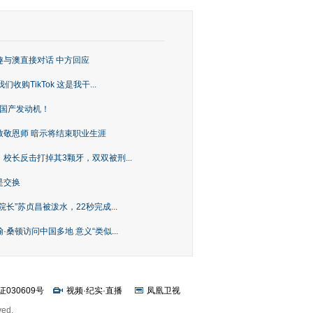
趣与澳直接对话 中方回应
购TikTok 这是我干...
上国产发动机！
致敬恩师 暗示将结束职业生涯
校长反击打掉其3颗牙，双双被刑...
是交换
长”苏贞昌被泼水，22秒完成...
桑顿访问中国多地 意义“类似...
证030609号
视频
·
纪实
·
直播
凤凰卫视
ved.