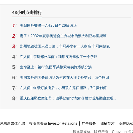
48小时点击排行
1
美副国务卿将于7月25日至26日访华
2
定了！2032年夏季奥运会主办城市为澳大利亚布里斯班
3
郑州地铁被困人员口述：车厢外水有一人多高 车厢内缺氧
4
在人间 | 亲历郑州暴雨：我用皮划艇救了一个孕妇
5
生命至上！第83集团军某旅紧急实施爆破分洪
6
美国常务副国务卿访华为何选在天津？外交部：两个原因
7
在人间 | 红绿灯被淹后，小男孩在路口指路，7位摄影师...
8
重庆姐弟坠亡案细节：凶手欲靠悲情蒙混 警方现场勘察发现...
凤凰新媒体介绍
投资者关系 Investor Relations
广告服务
诚征英才
保护隐
凤凰新媒体
版权所有
Copyright © 