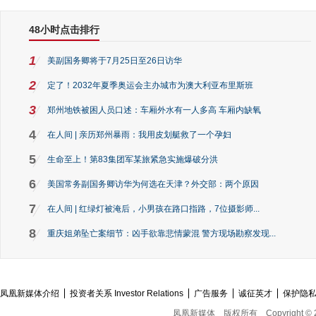
48小时点击排行
1
美副国务卿将于7月25日至26日访华
2
定了！2032年夏季奥运会主办城市为澳大利亚布里斯班
3
郑州地铁被困人员口述：车厢外水有一人多高 车厢内缺氧
4
在人间 | 亲历郑州暴雨：我用皮划艇救了一个孕妇
5
生命至上！第83集团军某旅紧急实施爆破分洪
6
美国常务副国务卿访华为何选在天津？外交部：两个原因
7
在人间 | 红绿灯被淹后，小男孩在路口指路，7位摄影师...
8
重庆姐弟坠亡案细节：凶手欲靠悲情蒙混 警方现场勘察发现...
凤凰新媒体介绍
投资者关系 Investor Relations
广告服务
诚征英才
保护隐
凤凰新媒体
版权所有
Copyright © 