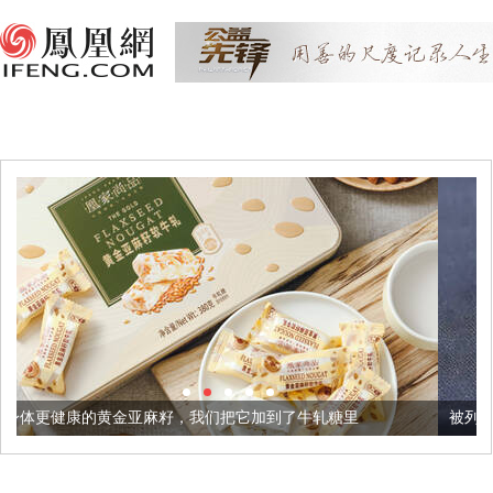
麻籽，我们把它加到了牛轧糖里
被列入佛家七宝的它到底有