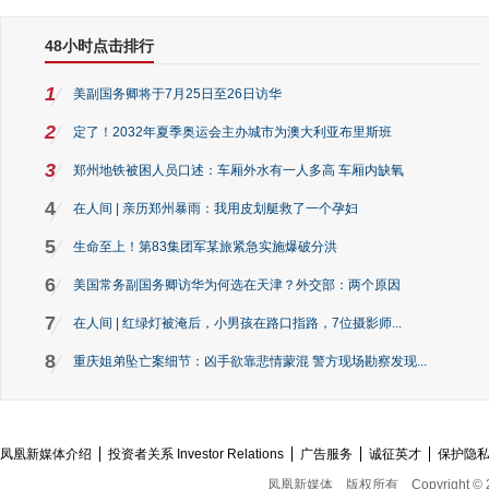
48小时点击排行
1
美副国务卿将于7月25日至26日访华
2
定了！2032年夏季奥运会主办城市为澳大利亚布里斯班
3
郑州地铁被困人员口述：车厢外水有一人多高 车厢内缺氧
4
在人间 | 亲历郑州暴雨：我用皮划艇救了一个孕妇
5
生命至上！第83集团军某旅紧急实施爆破分洪
6
美国常务副国务卿访华为何选在天津？外交部：两个原因
7
在人间 | 红绿灯被淹后，小男孩在路口指路，7位摄影师...
8
重庆姐弟坠亡案细节：凶手欲靠悲情蒙混 警方现场勘察发现...
凤凰新媒体介绍
投资者关系 Investor Relations
广告服务
诚征英才
保护隐
凤凰新媒体
版权所有
Copyright © 