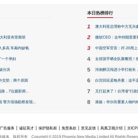
本日热榜排行
1
澳大利亚总理称中方无兴
2
澳大利亚布里斯班
微软CEO：去年特朗普要我们收
3
人多高 车厢内缺氧
中国空军官宣：歼-20用
4
了一个孕妇
女排国手晒全队聚餐照！
5
破分洪
河南醉汉闯进小学打校长，
6
外交部：两个原因
白宫回应孟晚舟案：这不
7
路，7位摄影师...
又打起来了！台湾省“行政院
8
警方现场勘察发现...
港媒：华尔街重要人物约翰·
广告服务
诚征英才
保护隐私权
免责条款
意见反馈
凤凰卫视介绍
京ICP
新媒体
版权所有
Copyright © 2019 Phoenix New Media Limited All Rights Reser