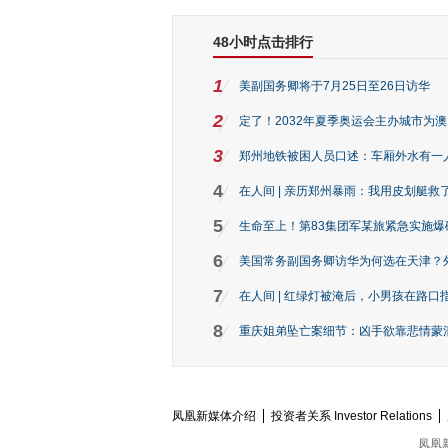
48小时点击排行
1
美副国务卿将于7月25日至26日访华
2
定了！2032年夏季奥运会主办城市为
3
郑州地铁被困人员口述：车厢外水有一
4
在人间 | 亲历郑州暴雨：我用皮划艇救
5
生命至上！第83集团军某旅紧急实施爆
6
美国常务副国务卿访华为何选在天津？
7
在人间 | 红绿灯被淹后，小男孩在路口指
8
重庆姐弟坠亡案细节：凶手欲靠悲情蒙混 
凤凰新媒体介绍
投资者关系 Investor Relations
凤凰