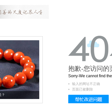
抱歉-您访问的
Sorry-We cannot find t
输入的网址不正确
页面已被删除
这个3.2米的长卷，还原了600岁的紫禁城