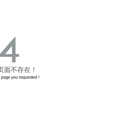
页面不存在！
he page you requested！
曲奇届的“爱马仕”把你的爱封在罐子里送给TA