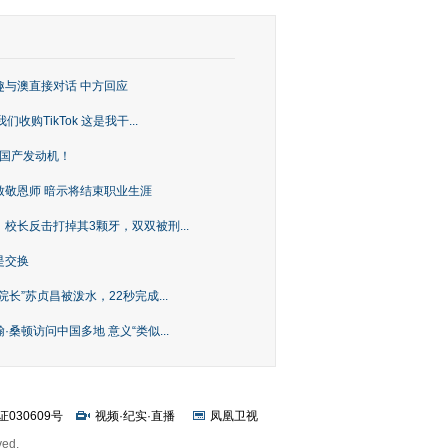
趣与澳直接对话 中方回应
购TikTok 这是我干...
上国产发动机！
致敬恩师 暗示将结束职业生涯
校长反击打掉其3颗牙，双双被刑...
是交换
长”苏贞昌被泼水，22秒完成...
桑顿访问中国多地 意义“类似...
证030609号
视频
·
纪实
·
直播
凤凰卫视
ved.