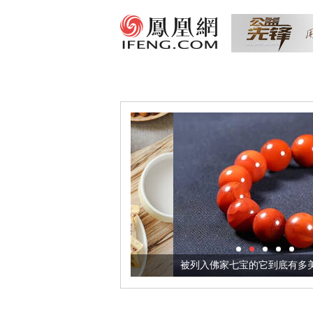
把它加到了牛轧糖里
被列入佛家七宝的它到底有多美？