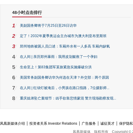
48小时点击排行
1
美副国务卿将于7月25日至26日访华
2
定了！2032年夏季奥运会主办城市为澳大利亚布里斯班
3
郑州地铁被困人员口述：车厢外水有一人多高 车厢内缺氧
4
在人间 | 亲历郑州暴雨：我用皮划艇救了一个孕妇
5
生命至上！第83集团军某旅紧急实施爆破分洪
6
美国常务副国务卿访华为何选在天津？外交部：两个原因
7
在人间 | 红绿灯被淹后，小男孩在路口指路，7位摄影师...
8
重庆姐弟坠亡案细节：凶手欲靠悲情蒙混 警方现场勘察发现...
凤凰新媒体介绍
投资者关系 Investor Relations
广告服务
诚征英才
保护隐
凤凰新媒体
版权所有
Copyright © 