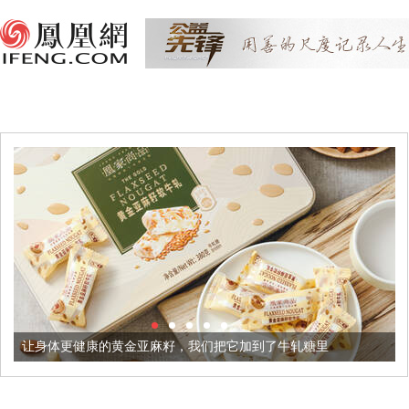
康的黄金亚麻籽，我们把它加到了牛轧糖里
被列入佛家七宝