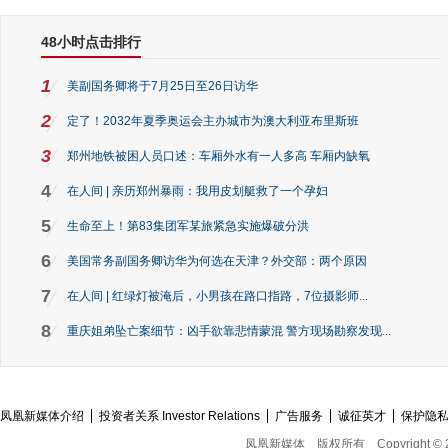
48小时点击排行
1
美副国务卿将于7月25日至26日访华
2
定了！2032年夏季奥运会主办城市为澳大利亚布里斯班
3
郑州地铁被困人员口述：车厢外水有一人多高 车厢内缺氧
4
在人间 | 亲历郑州暴雨：我用皮划艇救了一个孕妇
5
生命至上！第83集团军某旅紧急实施爆破分洪
6
美国常务副国务卿访华为何选在天津？外交部：两个原因
7
在人间 | 红绿灯被淹后，小男孩在路口指路，7位摄影师...
8
重庆姐弟坠亡案细节：凶手欲靠悲情蒙混 警方现场勘察发现...
凤凰新媒体介绍
投资者关系 Investor Relations
广告服务
诚征英才
保护隐
凤凰新媒体
版权所有
Copyright © 