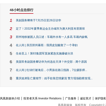
48小时点击排行
1
美副国务卿将于7月25日至26日访华
2
定了！2032年夏季奥运会主办城市为澳大利亚布里斯班
3
郑州地铁被困人员口述：车厢外水有一人多高 车厢内缺氧
4
在人间 | 亲历郑州暴雨：我用皮划艇救了一个孕妇
5
生命至上！第83集团军某旅紧急实施爆破分洪
6
美国常务副国务卿访华为何选在天津？外交部：两个原因
7
在人间 | 红绿灯被淹后，小男孩在路口指路，7位摄影师...
8
重庆姐弟坠亡案细节：凶手欲靠悲情蒙混 警方现场勘察发现...
凤凰新媒体介绍
投资者关系 Investor Relations
广告服务
诚征英才
保护隐
凤凰新媒体
版权所有
Copyright © 