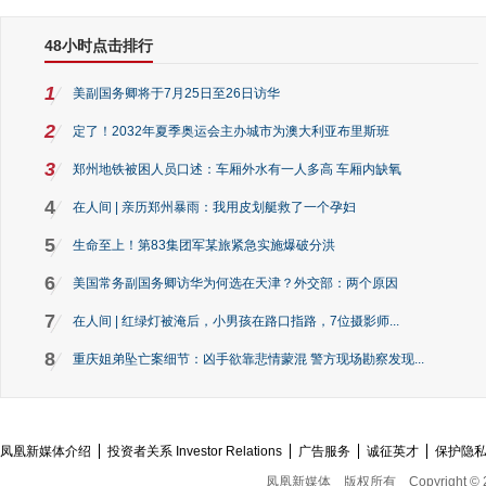
48小时点击排行
1
美副国务卿将于7月25日至26日访华
2
定了！2032年夏季奥运会主办城市为澳大利亚布里斯班
3
郑州地铁被困人员口述：车厢外水有一人多高 车厢内缺氧
4
在人间 | 亲历郑州暴雨：我用皮划艇救了一个孕妇
5
生命至上！第83集团军某旅紧急实施爆破分洪
6
美国常务副国务卿访华为何选在天津？外交部：两个原因
7
在人间 | 红绿灯被淹后，小男孩在路口指路，7位摄影师...
8
重庆姐弟坠亡案细节：凶手欲靠悲情蒙混 警方现场勘察发现...
凤凰新媒体介绍
投资者关系 Investor Relations
广告服务
诚征英才
保护隐
凤凰新媒体
版权所有
Copyright © 