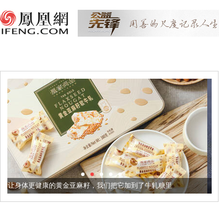
金亚麻籽，我们把它加到了牛轧糖里
被列入佛家七宝的它到