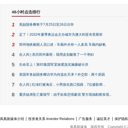
48小时点击排行
1
美副国务卿将于7月25日至26日访华
2
定了！2032年夏季奥运会主办城市为澳大利亚布里斯班
3
郑州地铁被困人员口述：车厢外水有一人多高 车厢内缺氧
4
在人间 | 亲历郑州暴雨：我用皮划艇救了一个孕妇
5
生命至上！第83集团军某旅紧急实施爆破分洪
6
美国常务副国务卿访华为何选在天津？外交部：两个原因
7
在人间 | 红绿灯被淹后，小男孩在路口指路，7位摄影师...
8
重庆姐弟坠亡案细节：凶手欲靠悲情蒙混 警方现场勘察发现...
凤凰新媒体介绍
投资者关系 Investor Relations
广告服务
诚征英才
保护隐
凤凰新媒体
版权所有
Copyright © 