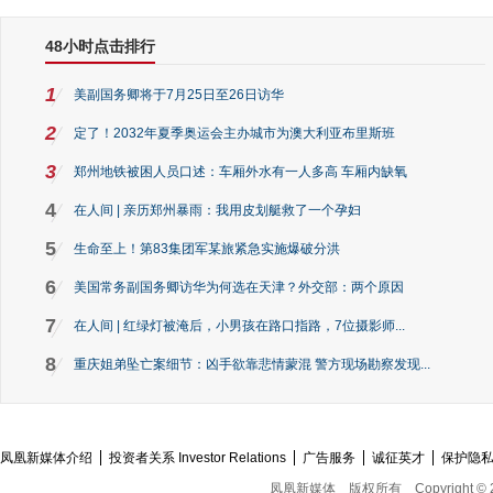
48小时点击排行
1
美副国务卿将于7月25日至26日访华
2
定了！2032年夏季奥运会主办城市为澳大利亚布里斯班
3
郑州地铁被困人员口述：车厢外水有一人多高 车厢内缺氧
4
在人间 | 亲历郑州暴雨：我用皮划艇救了一个孕妇
5
生命至上！第83集团军某旅紧急实施爆破分洪
6
美国常务副国务卿访华为何选在天津？外交部：两个原因
7
在人间 | 红绿灯被淹后，小男孩在路口指路，7位摄影师...
8
重庆姐弟坠亡案细节：凶手欲靠悲情蒙混 警方现场勘察发现...
凤凰新媒体介绍
投资者关系 Investor Relations
广告服务
诚征英才
保护隐
凤凰新媒体
版权所有
Copyright © 