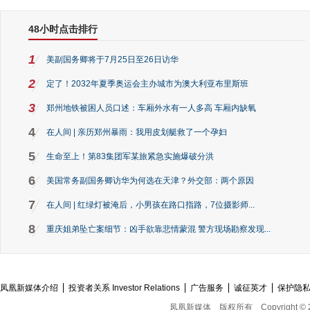
48小时点击排行
1
美副国务卿将于7月25日至26日访华
2
定了！2032年夏季奥运会主办城市为澳大利亚布里斯班
3
郑州地铁被困人员口述：车厢外水有一人多高 车厢内缺氧
4
在人间 | 亲历郑州暴雨：我用皮划艇救了一个孕妇
5
生命至上！第83集团军某旅紧急实施爆破分洪
6
美国常务副国务卿访华为何选在天津？外交部：两个原因
7
在人间 | 红绿灯被淹后，小男孩在路口指路，7位摄影师...
8
重庆姐弟坠亡案细节：凶手欲靠悲情蒙混 警方现场勘察发现...
凤凰新媒体介绍
投资者关系 Investor Relations
广告服务
诚征英才
保护隐
凤凰新媒体
版权所有
Copyright © 