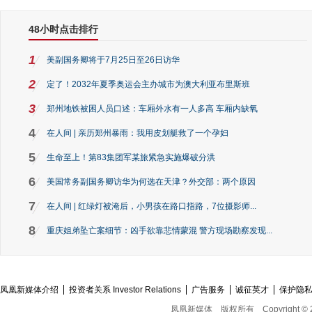
48小时点击排行
1
美副国务卿将于7月25日至26日访华
2
定了！2032年夏季奥运会主办城市为澳大利亚布里斯班
3
郑州地铁被困人员口述：车厢外水有一人多高 车厢内缺氧
4
在人间 | 亲历郑州暴雨：我用皮划艇救了一个孕妇
5
生命至上！第83集团军某旅紧急实施爆破分洪
6
美国常务副国务卿访华为何选在天津？外交部：两个原因
7
在人间 | 红绿灯被淹后，小男孩在路口指路，7位摄影师...
8
重庆姐弟坠亡案细节：凶手欲靠悲情蒙混 警方现场勘察发现...
凤凰新媒体介绍
投资者关系 Investor Relations
广告服务
诚征英才
保护隐
凤凰新媒体
版权所有
Copyright © 