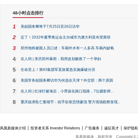
48小时点击排行
1
美副国务卿将于7月25日至26日访华
2
定了！2032年夏季奥运会主办城市为澳大利亚布里斯班
3
郑州地铁被困人员口述：车厢外水有一人多高 车厢内缺氧
4
在人间 | 亲历郑州暴雨：我用皮划艇救了一个孕妇
5
生命至上！第83集团军某旅紧急实施爆破分洪
6
美国常务副国务卿访华为何选在天津？外交部：两个原因
7
在人间 | 红绿灯被淹后，小男孩在路口指路，7位摄影师...
8
重庆姐弟坠亡案细节：凶手欲靠悲情蒙混 警方现场勘察发现...
凤凰新媒体介绍
投资者关系 Investor Relations
广告服务
诚征英才
保护隐
凤凰新媒体
版权所有
Copyright © 