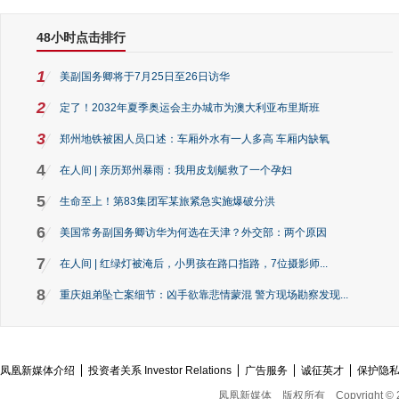
48小时点击排行
1
美副国务卿将于7月25日至26日访华
2
定了！2032年夏季奥运会主办城市为澳大利亚布里斯班
3
郑州地铁被困人员口述：车厢外水有一人多高 车厢内缺氧
4
在人间 | 亲历郑州暴雨：我用皮划艇救了一个孕妇
5
生命至上！第83集团军某旅紧急实施爆破分洪
6
美国常务副国务卿访华为何选在天津？外交部：两个原因
7
在人间 | 红绿灯被淹后，小男孩在路口指路，7位摄影师...
8
重庆姐弟坠亡案细节：凶手欲靠悲情蒙混 警方现场勘察发现...
凤凰新媒体介绍
投资者关系 Investor Relations
广告服务
诚征英才
保护隐
凤凰新媒体
版权所有
Copyright © 