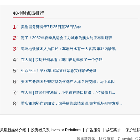
48小时点击排行
1
美副国务卿将于7月25日至26日访华
2
定了！2032年夏季奥运会主办城市为澳大利亚布里斯班
3
郑州地铁被困人员口述：车厢外水有一人多高 车厢内缺氧
4
在人间 | 亲历郑州暴雨：我用皮划艇救了一个孕妇
5
生命至上！第83集团军某旅紧急实施爆破分洪
6
美国常务副国务卿访华为何选在天津？外交部：两个原因
7
在人间 | 红绿灯被淹后，小男孩在路口指路，7位摄影师...
8
重庆姐弟坠亡案细节：凶手欲靠悲情蒙混 警方现场勘察发现...
凤凰新媒体介绍
投资者关系 Investor Relations
广告服务
诚征英才
保护隐
凤凰新媒体
版权所有
Copyright © 