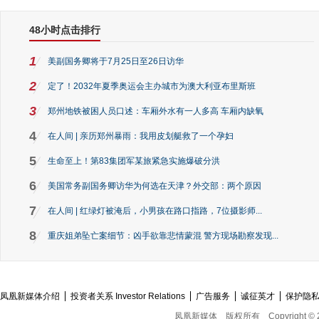
48小时点击排行
1
美副国务卿将于7月25日至26日访华
2
定了！2032年夏季奥运会主办城市为澳大利亚布里斯班
3
郑州地铁被困人员口述：车厢外水有一人多高 车厢内缺氧
4
在人间 | 亲历郑州暴雨：我用皮划艇救了一个孕妇
5
生命至上！第83集团军某旅紧急实施爆破分洪
6
美国常务副国务卿访华为何选在天津？外交部：两个原因
7
在人间 | 红绿灯被淹后，小男孩在路口指路，7位摄影师...
8
重庆姐弟坠亡案细节：凶手欲靠悲情蒙混 警方现场勘察发现...
凤凰新媒体介绍
投资者关系 Investor Relations
广告服务
诚征英才
保护隐
凤凰新媒体
版权所有
Copyright © 