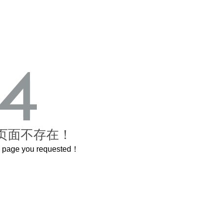
页面不存在！
he page you requested！
曲奇届的“爱马仕”把你的爱封在罐子里送给TA