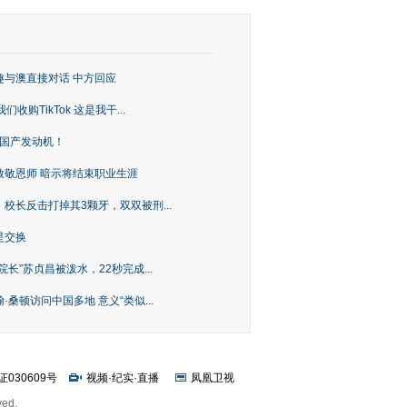
趣与澳直接对话 中方回应
购TikTok 这是我干...
上国产发动机！
致敬恩师 暗示将结束职业生涯
校长反击打掉其3颗牙，双双被刑...
是交换
长”苏贞昌被泼水，22秒完成...
桑顿访问中国多地 意义“类似...
证030609号
视频
·
纪实
·
直播
凤凰卫视
ved.