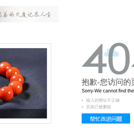
抱歉-您访问的
Sorry-We cannot find t
输入的网址不正确
页面已被删除
这个3.2米的长卷，还原了600岁的紫禁城