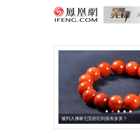
把它加到了牛轧糖里
被列入佛家七宝的它到底有多美？