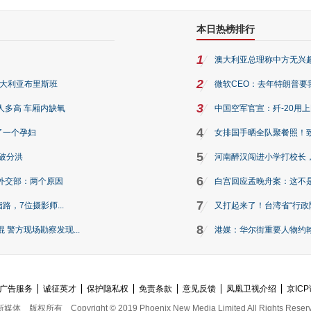
本日热榜排行
1
澳大利亚总理称中方无兴
2
澳大利亚布里斯班
微软CEO：去年特朗普要我们收
3
人多高 车厢内缺氧
中国空军官宣：歼-20用
4
了一个孕妇
女排国手晒全队聚餐照！
5
破分洪
河南醉汉闯进小学打校长，
6
外交部：两个原因
白宫回应孟晚舟案：这不
7
路，7位摄影师...
又打起来了！台湾省“行政院
8
警方现场勘察发现...
港媒：华尔街重要人物约翰·
广告服务
诚征英才
保护隐私权
免责条款
意见反馈
凤凰卫视介绍
京ICP
新媒体
版权所有
Copyright © 2019 Phoenix New Media Limited All Rights Reser