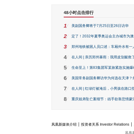
48小时点击排行
1
美副国务卿将于7月25日至26日访华
2
定了！2032年夏季奥运会主办城市为
3
郑州地铁被困人员口述：车厢外水有一
4
在人间 | 亲历郑州暴雨：我用皮划艇救
5
生命至上！第83集团军某旅紧急实施爆
6
美国常务副国务卿访华为何选在天津？
7
在人间 | 红绿灯被淹后，小男孩在路口指
8
重庆姐弟坠亡案细节：凶手欲靠悲情蒙混 
凤凰新媒体介绍
投资者关系 Investor Relations
凤凰