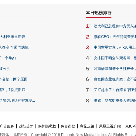
本日热榜排行
1
澳大利亚总理称中方无兴
2
澳大利亚布里斯班
微软CEO：去年特朗普要我们收
3
人多高 车厢内缺氧
中国空军官宣：歼-20用
4
了一个孕妇
女排国手晒全队聚餐照！
5
破分洪
河南醉汉闯进小学打校长，
6
外交部：两个原因
白宫回应孟晚舟案：这不
7
路，7位摄影师...
又打起来了！台湾省“行政院
8
警方现场勘察发现...
港媒：华尔街重要人物约翰·
广告服务
诚征英才
保护隐私权
免责条款
意见反馈
凤凰卫视介绍
京ICP
新媒体
版权所有
Copyright © 2019 Phoenix New Media Limited All Rights Reser