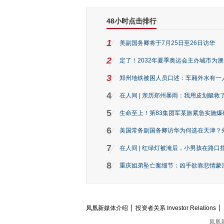
48小时点击排行
1
美副国务卿将于7月25日至26日访华
2
定了！2032年夏季奥运会主办城市为
3
郑州地铁被困人员口述：车厢外水有一
4
在人间 | 亲历郑州暴雨：我用皮划艇救
5
生命至上！第83集团军某旅紧急实施爆
6
美国常务副国务卿访华为何选在天津？
7
在人间 | 红绿灯被淹后，小男孩在路口指
8
重庆姐弟坠亡案细节：凶手欲靠悲情蒙混 
凤凰新媒体介绍
投资者关系 Investor Relations
凤凰