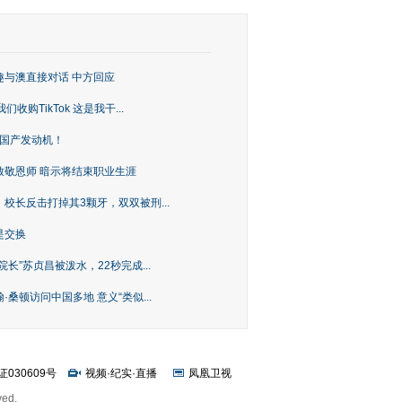
趣与澳直接对话 中方回应
购TikTok 这是我干...
上国产发动机！
致敬恩师 暗示将结束职业生涯
校长反击打掉其3颗牙，双双被刑...
是交换
长”苏贞昌被泼水，22秒完成...
桑顿访问中国多地 意义“类似...
证030609号
视频
·
纪实
·
直播
凤凰卫视
ved.