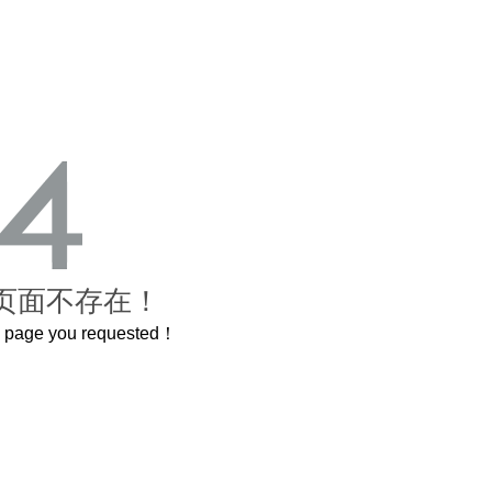
页面不存在！
he page you requested！
这个3.2米的长卷，还原了600岁的紫禁城