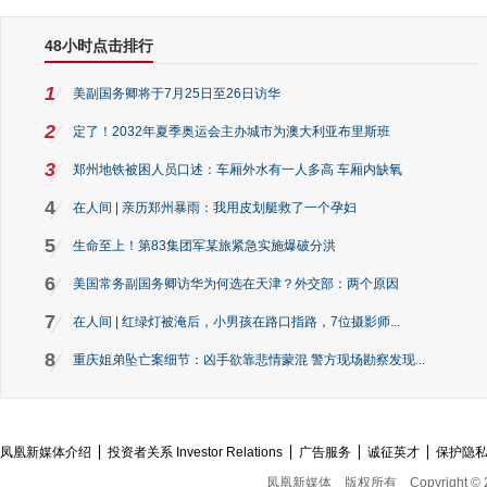
48小时点击排行
1
美副国务卿将于7月25日至26日访华
2
定了！2032年夏季奥运会主办城市为澳大利亚布里斯班
3
郑州地铁被困人员口述：车厢外水有一人多高 车厢内缺氧
4
在人间 | 亲历郑州暴雨：我用皮划艇救了一个孕妇
5
生命至上！第83集团军某旅紧急实施爆破分洪
6
美国常务副国务卿访华为何选在天津？外交部：两个原因
7
在人间 | 红绿灯被淹后，小男孩在路口指路，7位摄影师...
8
重庆姐弟坠亡案细节：凶手欲靠悲情蒙混 警方现场勘察发现...
凤凰新媒体介绍
投资者关系 Investor Relations
广告服务
诚征英才
保护隐
凤凰新媒体
版权所有
Copyright © 