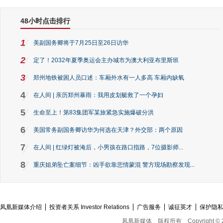
48小时点击排行
1
美副国务卿将于7月25日至26日访华
2
定了！2032年夏季奥运会主办城市为澳大利亚布里斯班
3
郑州地铁被困人员口述：车厢外水有一人多高 车厢内缺氧
4
在人间 | 亲历郑州暴雨：我用皮划艇救了一个孕妇
5
生命至上！第83集团军某旅紧急实施爆破分洪
6
美国常务副国务卿访华为何选在天津？外交部：两个原因
7
在人间 | 红绿灯被淹后，小男孩在路口指路，7位摄影师...
8
重庆姐弟坠亡案细节：凶手欲靠悲情蒙混 警方现场勘察发现...
凤凰新媒体介绍
投资者关系 Investor Relations
广告服务
诚征英才
保护隐
凤凰新媒体
版权所有
Copyright © 