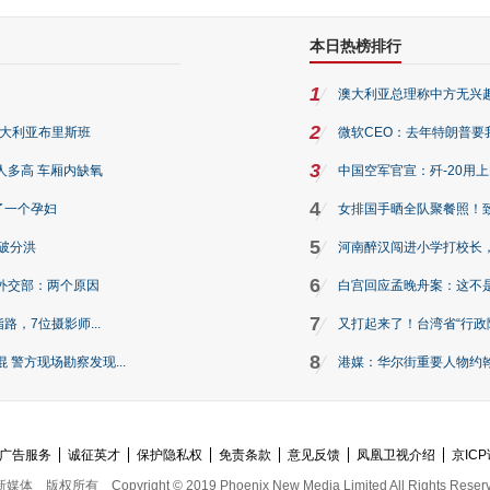
本日热榜排行
1
澳大利亚总理称中方无兴
2
澳大利亚布里斯班
微软CEO：去年特朗普要我们收
3
人多高 车厢内缺氧
中国空军官宣：歼-20用
4
了一个孕妇
女排国手晒全队聚餐照！
5
破分洪
河南醉汉闯进小学打校长，
6
外交部：两个原因
白宫回应孟晚舟案：这不
7
路，7位摄影师...
又打起来了！台湾省“行政院
8
警方现场勘察发现...
港媒：华尔街重要人物约翰·
广告服务
诚征英才
保护隐私权
免责条款
意见反馈
凤凰卫视介绍
京ICP
新媒体
版权所有
Copyright © 2019 Phoenix New Media Limited All Rights Reser