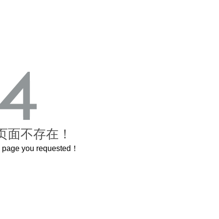
页面不存在！
he page you requested！
这个3.2米的长卷，还原了600岁的紫禁城