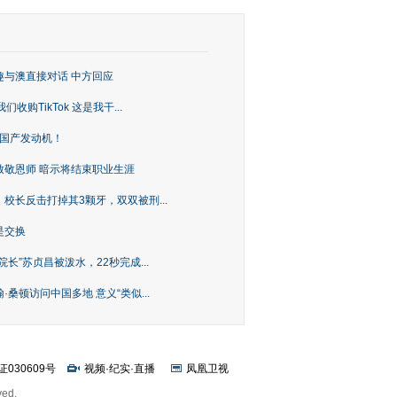
趣与澳直接对话 中方回应
购TikTok 这是我干...
上国产发动机！
致敬恩师 暗示将结束职业生涯
校长反击打掉其3颗牙，双双被刑...
是交换
长”苏贞昌被泼水，22秒完成...
桑顿访问中国多地 意义“类似...
证030609号
视频
·
纪实
·
直播
凤凰卫视
ved.