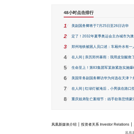
48小时点击排行
1
美副国务卿将于7月25日至26日访华
2
定了！2032年夏季奥运会主办城市为
3
郑州地铁被困人员口述：车厢外水有一
4
在人间 | 亲历郑州暴雨：我用皮划艇救
5
生命至上！第83集团军某旅紧急实施爆
6
美国常务副国务卿访华为何选在天津？
7
在人间 | 红绿灯被淹后，小男孩在路口指
8
重庆姐弟坠亡案细节：凶手欲靠悲情蒙混 
凤凰新媒体介绍
投资者关系 Investor Relations
凤凰