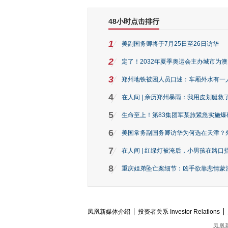
48小时点击排行
1
美副国务卿将于7月25日至26日访华
2
定了！2032年夏季奥运会主办城市为
3
郑州地铁被困人员口述：车厢外水有一
4
在人间 | 亲历郑州暴雨：我用皮划艇救
5
生命至上！第83集团军某旅紧急实施爆
6
美国常务副国务卿访华为何选在天津？
7
在人间 | 红绿灯被淹后，小男孩在路口指
8
重庆姐弟坠亡案细节：凶手欲靠悲情蒙混 
凤凰新媒体介绍
投资者关系 Investor Relations
凤凰