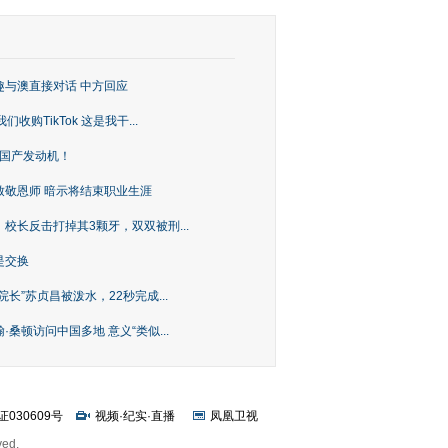
趣与澳直接对话 中方回应
购TikTok 这是我干...
上国产发动机！
致敬恩师 暗示将结束职业生涯
校长反击打掉其3颗牙，双双被刑...
是交换
长”苏贞昌被泼水，22秒完成...
桑顿访问中国多地 意义“类似...
证030609号
视频
·
纪实
·
直播
凤凰卫视
ved.