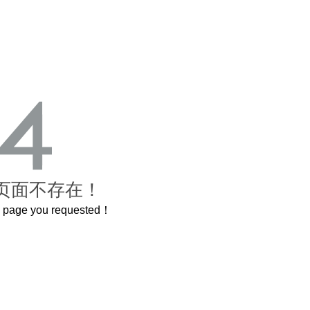
页面不存在！
he page you requested！
这个3.2米的长卷，还原了600岁的紫禁城