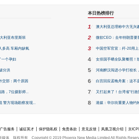
本日热榜排行
1
澳大利亚总理称中方无兴
2
澳大利亚布里斯班
微软CEO：去年特朗普要我们收
3
人多高 车厢内缺氧
中国空军官宣：歼-20用
4
了一个孕妇
女排国手晒全队聚餐照！
5
破分洪
河南醉汉闯进小学打校长，
6
外交部：两个原因
白宫回应孟晚舟案：这不
7
路，7位摄影师...
又打起来了！台湾省“行政院
8
警方现场勘察发现...
港媒：华尔街重要人物约翰·
广告服务
诚征英才
保护隐私权
免责条款
意见反馈
凤凰卫视介绍
京ICP
新媒体
版权所有
Copyright © 2019 Phoenix New Media Limited All Rights Reser