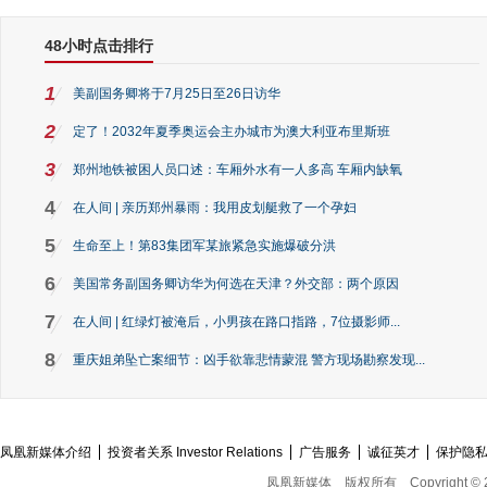
48小时点击排行
1
美副国务卿将于7月25日至26日访华
2
定了！2032年夏季奥运会主办城市为澳大利亚布里斯班
3
郑州地铁被困人员口述：车厢外水有一人多高 车厢内缺氧
4
在人间 | 亲历郑州暴雨：我用皮划艇救了一个孕妇
5
生命至上！第83集团军某旅紧急实施爆破分洪
6
美国常务副国务卿访华为何选在天津？外交部：两个原因
7
在人间 | 红绿灯被淹后，小男孩在路口指路，7位摄影师...
8
重庆姐弟坠亡案细节：凶手欲靠悲情蒙混 警方现场勘察发现...
凤凰新媒体介绍
投资者关系 Investor Relations
广告服务
诚征英才
保护隐
凤凰新媒体
版权所有
Copyright © 