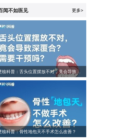
百闻不如医见
更多>
硬核科普：舌头位置摆放不对，竟会导致深覆合？需要干预吗？
硬核科普：骨性地包天不手术怎么改善？