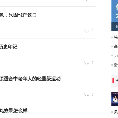
色，只因“好”这口
0
喝
历史印记
高
为
0
滑
项适合中老年人的轻量级运动
0
丸效果怎么样
凤