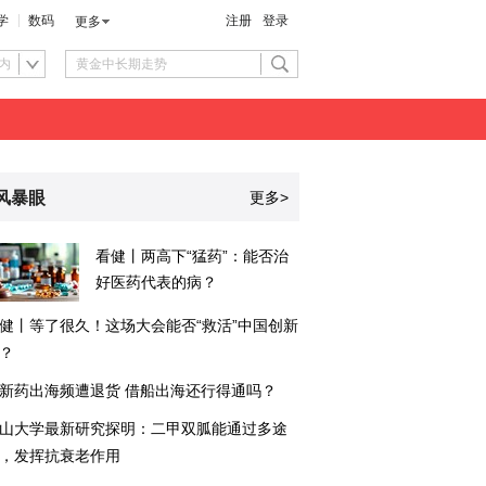
学
数码
注册
登录
更多
内
风暴眼
更多>
看健丨两高下“猛药”：能否治
好医药代表的病？
健丨等了很久！这场大会能否“救活”中国创新
？
新药出海频遭退货 借船出海还行得通吗？
山大学最新研究探明：二甲双胍能通过多途
，发挥抗衰老作用