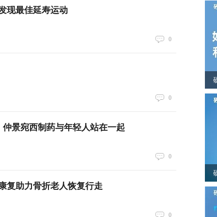
发现最佳延寿运动
0
0
：仲景宛西制药与年轻人站在一起
0
康复助力骨折老人恢复行走
0