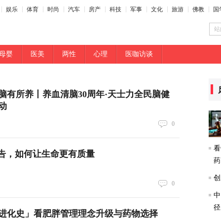
娱乐
体育
时尚
汽车
房产
科技
军事
文化
旅游
佛教
国
站
母婴
医美
两性
心理
医咖访谈
，脑有所养丨养血清脑30周年·天士力全民脑健
动
0
看
报告，如何让生命更有质量
药
创
0
中
径
进化史」看肥胖管理理念升级与药物选择