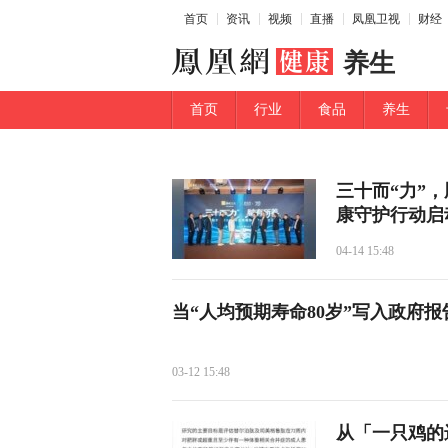
首页
资讯
视频
直播
凤凰卫视
财经
养生
首页
行业
食品
养生
三十而“力”
康守护行动启
04-14 15:48
当“人均预期寿命80岁”写入政府
03-12 15:48
从「一只鸡的