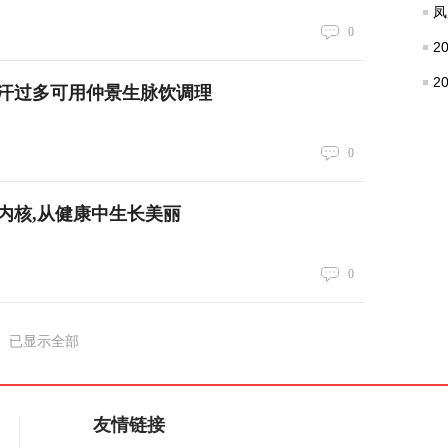
凤
0
2
2
汗过多可用仲景生脉饮调理
0
定内核,从健康中生长美丽
0
已显示全部
友情链接