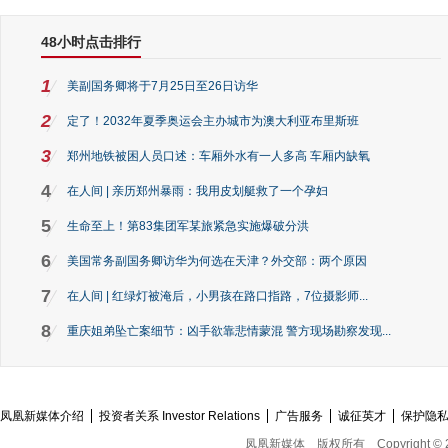
48小时点击排行
1
美副国务卿将于7月25日至26日访华
2
定了！2032年夏季奥运会主办城市为澳大利亚布里斯班
3
郑州地铁被困人员口述：车厢外水有一人多高 车厢内缺氧
4
在人间 | 亲历郑州暴雨：我用皮划艇救了一个孕妇
5
生命至上！第83集团军某旅紧急实施爆破分洪
6
美国常务副国务卿访华为何选在天津？外交部：两个原因
7
在人间 | 红绿灯被淹后，小男孩在路口指路，7位摄影师...
8
重庆姐弟坠亡案细节：凶手欲靠悲情蒙混 警方现场勘察发现...
凤凰新媒体介绍
投资者关系 Investor Relations
广告服务
诚征英才
保护隐
凤凰新媒体
版权所有
Copyright © 