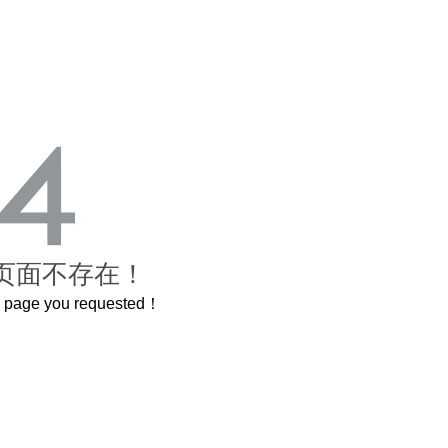
页面不存在！
he page you requested！
曲奇届的“爱马仕”把你的爱封在罐子里送给TA