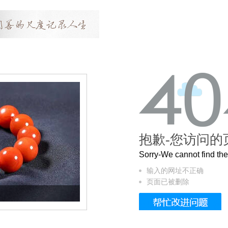
抱歉-您访问的
Sorry-We cannot find t
输入的网址不正确
页面已被删除
这个3.2米的长卷，还原了600岁的紫禁城