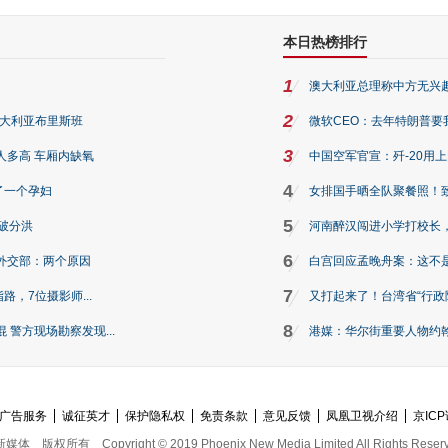
本日热榜排行
1
澳大利亚总理称中方无兴
2
澳大利亚布里斯班
微软CEO：去年特朗普要我们收
3
人多高 车厢内缺氧
中国空军官宣：歼-20用
4
了一个孕妇
女排国手晒全队聚餐照！
5
破分洪
河南醉汉闯进小学打校长，
6
外交部：两个原因
白宫回应孟晚舟案：这不
7
路，7位摄影师...
又打起来了！台湾省“行政院
8
警方现场勘察发现...
港媒：华尔街重要人物约翰·
广告服务
诚征英才
保护隐私权
免责条款
意见反馈
凤凰卫视介绍
京ICP
新媒体
版权所有
Copyright © 2019 Phoenix New Media Limited All Rights Reser