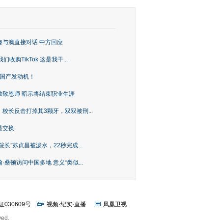
趣与澳直接对话 中方回应
购TikTok 这是我干...
上国产发动机！
致敬恩师 暗示将结束职业生涯
校长反击打掉其3颗牙，双双被刑...
是交换
长”苏贞昌被泼水，22秒完成...
桑顿访问中国多地 意义“类似...
证030609号
视频
·
纪实
·
直播
凤凰卫视
ved.