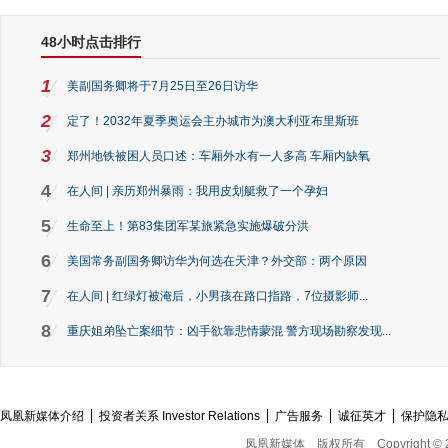
48小时点击排行
1
美副国务卿将于7月25日至26日访华
2
定了！2032年夏季奥运会主办城市为澳大利亚布里斯班
3
郑州地铁被困人员口述：车厢外水有一人多高 车厢内缺氧
4
在人间 | 亲历郑州暴雨：我用皮划艇救了一个孕妇
5
生命至上！第83集团军某旅紧急实施爆破分洪
6
美国常务副国务卿访华为何选在天津？外交部：两个原因
7
在人间 | 红绿灯被淹后，小男孩在路口指路，7位摄影师...
8
重庆姐弟坠亡案细节：凶手欲靠悲情蒙混 警方现场勘察发现...
凤凰新媒体介绍
投资者关系 Investor Relations
广告服务
诚征英才
保护隐
凤凰新媒体
版权所有
Copyright © 