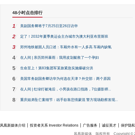
48小时点击排行
1
美副国务卿将于7月25日至26日访华
2
定了！2032年夏季奥运会主办城市为澳大利亚布里斯班
3
郑州地铁被困人员口述：车厢外水有一人多高 车厢内缺氧
4
在人间 | 亲历郑州暴雨：我用皮划艇救了一个孕妇
5
生命至上！第83集团军某旅紧急实施爆破分洪
6
美国常务副国务卿访华为何选在天津？外交部：两个原因
7
在人间 | 红绿灯被淹后，小男孩在路口指路，7位摄影师...
8
重庆姐弟坠亡案细节：凶手欲靠悲情蒙混 警方现场勘察发现...
凤凰新媒体介绍
投资者关系 Investor Relations
广告服务
诚征英才
保护隐
凤凰新媒体
版权所有
Copyright © 