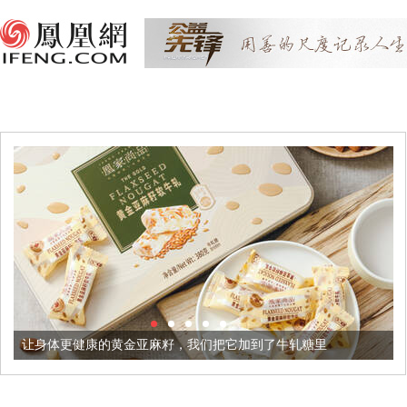
康的黄金亚麻籽，我们把它加到了牛轧糖里
被列入佛家七宝