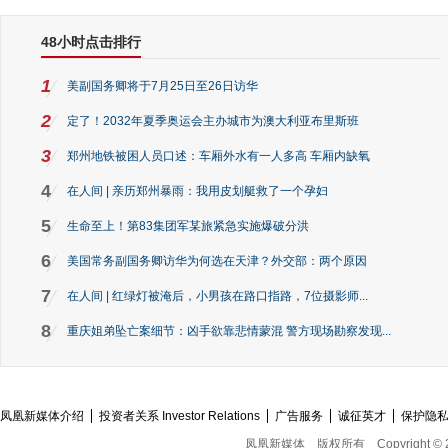
48小时点击排行
1
美副国务卿将于7月25日至26日访华
2
定了！2032年夏季奥运会主办城市为澳大利亚布里斯班
3
郑州地铁被困人员口述：车厢外水有一人多高 车厢内缺氧
4
在人间 | 亲历郑州暴雨：我用皮划艇救了一个孕妇
5
生命至上！第83集团军某旅紧急实施爆破分洪
6
美国常务副国务卿访华为何选在天津？外交部：两个原因
7
在人间 | 红绿灯被淹后，小男孩在路口指路，7位摄影师...
8
重庆姐弟坠亡案细节：凶手欲靠悲情蒙混 警方现场勘察发现...
凤凰新媒体介绍
投资者关系 Investor Relations
广告服务
诚征英才
保护隐
凤凰新媒体
版权所有
Copyright © 