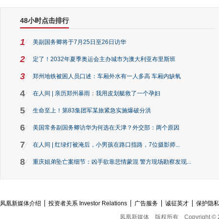
48小时点击排行
1
美副国务卿将于7月25日至26日访华
2
定了！2032年夏季奥运会主办城市为澳大利亚布里斯班
3
郑州地铁被困人员口述：车厢外水有一人多高 车厢内缺氧
4
在人间 | 亲历郑州暴雨：我用皮划艇救了一个孕妇
5
生命至上！第83集团军某旅紧急实施爆破分洪
6
美国常务副国务卿访华为何选在天津？外交部：两个原因
7
在人间 | 红绿灯被淹后，小男孩在路口指路，7位摄影师...
8
重庆姐弟坠亡案细节：凶手欲靠悲情蒙混 警方现场勘察发现...
凤凰新媒体介绍
投资者关系 Investor Relations
广告服务
诚征英才
保护隐
凤凰新媒体
版权所有
Copyright © 