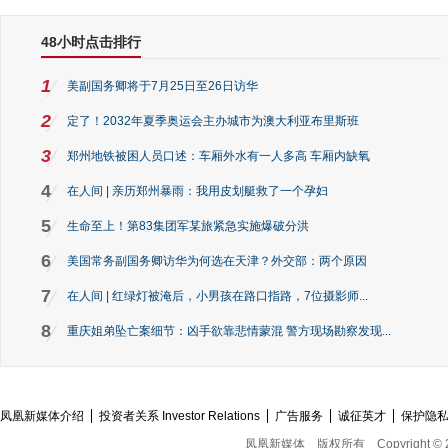
48小时点击排行
1
美副国务卿将于7月25日至26日访华
2
定了！2032年夏季奥运会主办城市为澳大利亚布里斯班
3
郑州地铁被困人员口述：车厢外水有一人多高 车厢内缺氧
4
在人间 | 亲历郑州暴雨：我用皮划艇救了一个孕妇
5
生命至上！第83集团军某旅紧急实施爆破分洪
6
美国常务副国务卿访华为何选在天津？外交部：两个原因
7
在人间 | 红绿灯被淹后，小男孩在路口指路，7位摄影师...
8
重庆姐弟坠亡案细节：凶手欲靠悲情蒙混 警方现场勘察发现...
凤凰新媒体介绍
投资者关系 Investor Relations
广告服务
诚征英才
保护隐
凤凰新媒体
版权所有
Copyright © 